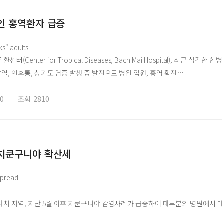
P 회의보고서 (후보 백신 우선순위, 회의 2026.05.19·25) — IAVI·옥스퍼드의 B
 잠재적인 원인 질병으로 추정 중이며 콩고 민주 공화국 공중보건부 및 WHO가
ho.int/publications/i/item/B09771
를 진행하고 있음
인 홍역환자 급증
위원회 임시권고 (2026.05.22) — 제1차 IHR 긴급위원회 임시권고, PHEIC이
ho.int/news/item/22-05-2026-first-meeting-of-the-ihr-emergency-comm
화국 원인 불명 질병에 대한 공중보건 대응 및 WHO 위험 평가 ○ 해당 질병에 
ks" adults
e-democratic-republic-of-the-congo-and-uganda-2026-temporary-rec
협력하여 2024년 11월 30일을 기준으로 PHEOC(Public Health Emergency
터(Center for Tropical Diseases, Bach Mai Hospital), 최근 
CDC 공동 대륙 대응계획 (2026.06.05) — 5억 1,800만 달러 규모, 2026년 6~11월
원을 통한 Panzi 지역에 신속 대응팀 배치가 진행되었음. 이를 통해 국가 수준
발열, 인후통, 상기도 염증 발생 중 발진으로 병원 입원, 홍역 확진
ho.int/news/item/05-06-2026-africa-cdc-and-who-launch-joint-continen
, 약물 운반, 의료 지원, 감염 예방 및 통제 등 여러 대응 조치와 조정 활동이 강
자 지역 병원 방문 시 알레르기 오진 사례 다수, 열대질환센터 검사로 홍역 확진
acdc.org/news-item/africa-cdc-and-who-launch-joint-continental-ebola-
 있지만 해당 지역은 소외된 지역으로 해당 지역에서의 의료 기반 부족 및 의
력이 저하된 성인 위험군 - 성인 또는 소아의 홍역은 뇌염, 폐렴, 결막염, 각막
20
조회
2810
사회 수준에 전반적 위험 수준은 “높음”으로 보고함. 전 세계적 수준에서는 위험 
르면, 올해 초부터 베트남 전역에서 5,000여 건의 홍역 사례가 발생 - 2023년
가능성이 있기에 지속적인 질병 감시와 국경 간조정 활동이 필수적일 것으로 보
 환자가 많은 것은 예방접종률이 낮기 때문
염병 이슈 공유를 위한 국외 자료를 바탕으로 국문으로 작성되었으며, 본 글로피
염병 이슈 공유를 위한 국외 자료를 바탕으로 국문으로 작성되었으며, 본 글로피
 치쿤구니야 확산세
//www.glopid-r-korea.kr/)을 통해 확인할 수 있습니다.
//www.glopid-r-korea.kr/)을 통해 확인할 수 있습니다.
지 출처 Link
spread
라치 지역, 지난 5월 이후 치쿤구니야 감염사례가 급증하여 대부분의 병원에서 
러스 감염의 증가에 일부로 보고있으며, 치쿤구니야는 특정 치료법이나 백신이 