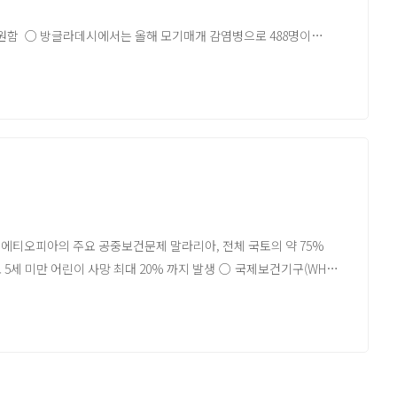
가 입원함 ○ 방글라데시에서는 올해 모기매개 감염병으로 488명이
의 신규환자가 바이러스성 열로 병원에 입원함
역의 병원에서 치료를 받고있음. 2024년 방글라데시의 뎅기열환자는
드-알 코리아의 공식 견해는 아닙니다.원문은 글로피드-알 코리아
2%) ○ 에티오피아의 주요 공중보건문제 말라리아, 전체 국토의 약 75%
 5세 미만 어린이 사망 최대 20% 까지 발생 ○ 국제보건기구(WHO)
날씨, 지속적인 갈등 등 에티오피아 내 말라리아 고위험 평가 - 분쟁 등 갈등
존재 - 말라리아 및 기타 벡터 매개 질병이 동시에 발생하고 있는
수준 평가
2024년 말라리아 감염 전체 사례 중 95%는 실험실단위 확진사례이며,
망자 527명, P. falciparum 의한 감염 사례 약 70% ○ 2024년