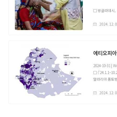
□ 방글라데시, 
사망한 가운데,
○ 675명의 신
2024. 12. 
누적 91,469명
해당 자료는 감
에티오피아
홈페이지(https:
2024-10-31 | 
원문 및 배너이미
□ ('24.1.1
말라리아 풍토병 
는 Anophel
영향 지역 접근 
2024. 12. 
인접한 여섯 개 
□ 2024년 에
이 중 Plasmod