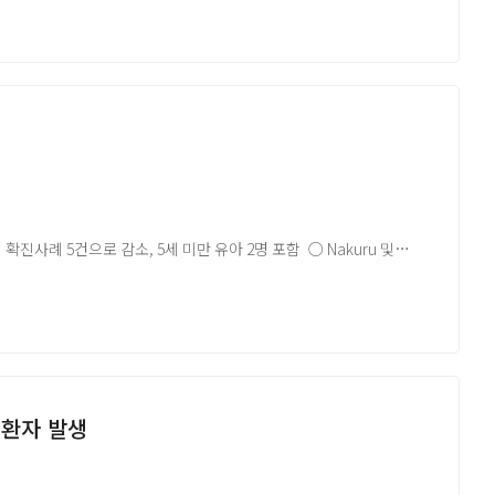
드-알 코리아의 공식 견해는 아닙니다.원문은 글로피드-알 코리아
확진사례 5건으로 감소, 5세 미만 유아 2명 포함 ○ Nakuru 및
현재 34명 증상 추적 중, 향후 117명 21일간 증상 추적 필요 ○ 하루
만 명 이상 여행객 검사 완료
드-알 코리아의 공식 견해는 아닙니다.원문은 글로피드-알 코리아
원환자 발생