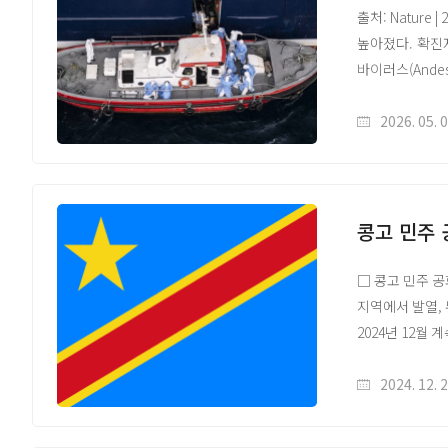
출처: Natur
높아졌다. 확진자
출처:WHO DON606
바이러스(Andes
https://www.
한타바이러스는 
WHO DON605 —
전파도 가능하며
2026. 05. 
https://www.
미국 육군 감염병
WHO 일일 역학 
바이러스를 포함
https://www.w
3회 접종이 필
WHO Ebola (
연구팀은 항체 기
콩고 민주 
https://www.w
효과를 입증했으
WHO Ervebo 
개발 속도가 더
□ 콩고 민주 공
https://www.wh
기후 변화로 설
지역에서 발열,
FDA ERVEBO
원문 링크 | 배
2024년 12월
https://www.f
https://www.n
○ Panzi 지
WHO 후보 치료제
아동이 해당 질
2024. 12. 
https://www.w
지역에서의 최근
by-bundibugyo
○ 현재는 Pan