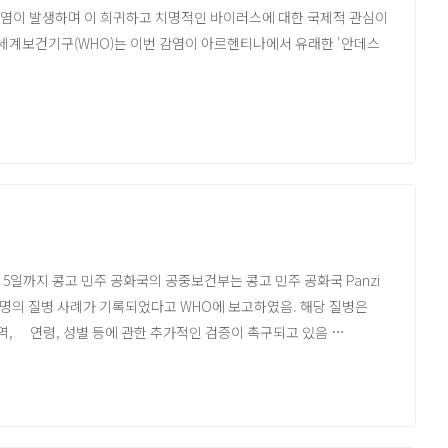
스 집단 감염이 발생하며 이 희귀하고 치명적인 바이러스에 대한 국제적 관심이
. 세계보건기구(WHO)는 이번 감염이 아르헨티나에서 유래한 '안데스
 Uganda (게시 2026.06.08)
데스 바이러스를 포함한 일부 변종은 밀접 접촉을 통해 사람 간
8명 시점)
백신은 존재하지 않는다.
년 이상 한타바이러스 백신 개발에 매진해 왔다. 연구팀은 안데스
 일일·주간 업데이트가 게시됩니다
 중화항체 생성이 확인되는 등 가능성을 보이고 있다. 그러나 최소
 어렵다는 한계가 있다.
1634'가 동물 모델에서 안데스 바이러스 등 4가지 변종에 대한 방어
전환도 기술적으로 충분히 가능하다고 밝혔지만, 상업적 수요가 적어
HO 입장
월 5일까지 콩고 민주 공화국의 공중보건부는 콩고 민주 공화국 Panzi
/b0d99425-40f1-4635-80ba-fa7bdc849a5d)
도 제기되고 있다.
불명의 질병 사례가 기록되었다고 WHO에 보고하였음. 해당 질병은
서한 게시
 지역, 연령, 성별 등에 관한 추가적인 검증이 촉구되고 있음
분을 차지하며 보고된 사망자 중 71%가 15세 미만 아동으로 밝혀져
 임상시험 가능 평가, Ervebo는 BVD 예방용 미허가
 사망사례도 의료 시설이 아닌 지역 사회에서 발생하여 발병
idate-treatments-and-vaccines-for-ebola-disease-caused-
족이 해당 질병의 확산에 기여한 것으로 판단됨
역, 대장균에 의한 용혈성 요독 증후군, COVID-19, 말라리아 등