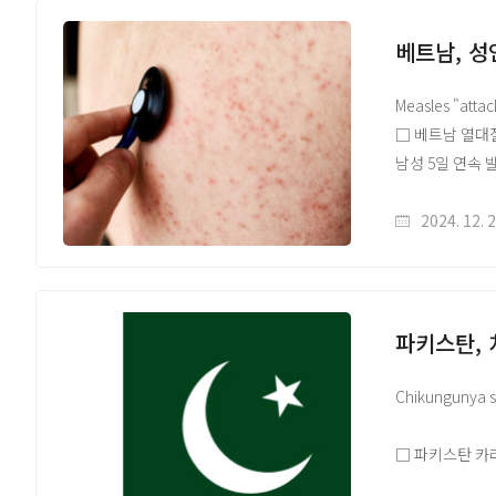
WHO TAG-CV
다양한 질병들을
https://www.w
실험실 내 검사
베트남, 성
WHO IHR 긴급
https://www.w
□ 콩고 민주 공
Measles "attac
disease-in-th
여러 보건 기구가 
□ 베트남 열대질환센
WHO·Africa 
3일 WHO의 지
남성 5일 연속 
https://www.w
파악, 역학 분석
○ 홍역 증상 환
https://afric
노력이 지속되고
어린이 또는 면역
2024. 12. 
Panzi 지역 
○ 보건당국에 따
국경 간 전파 
베트남에서 홍역
해당 자료는 감
해당 자료는 감
파키스탄,
홈페이지(https:
홈페이지(https:
원문출처 Link
원문 및 배너이미
Chikungunya 
□ 파키스탄 카
모기 매개 바이