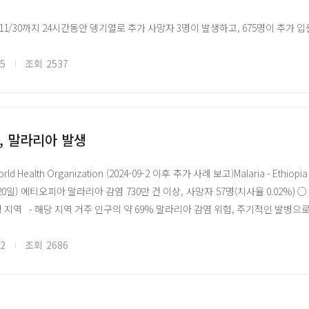
11/30까지 24시간동안 뎅기열로 추가 사망자 3명이 발생하고, 675명이 추
 11/30까지 하루동안 뎅기열로 3명의 사망자가 발생함. 이 기간동안 675명
규환자 중, 157명이 뎅기열환자였으며 현재 3,102명의 환자가 방글라데시 전
05
조회
2537
임
염병 이슈 공유를 위한 국외 자료를 바탕으로 국문으로 작성되었으며, 본 글로피
, 말라리아 발생
//www.glopid-r-korea.kr/)을 통해 확인할 수 있습니다.
World Health Organization (2024-09-2 이후 추가 사례 보고)Malaria - Ethiopia
지 출처 Link
~10.20일) 에티오피아 말라리아 감염 730만 건 이상, 사망자 57명(치사율 0.0
지역 - 해당 지역 거주 인구의 약 69% 말라리아 감염 위험, 주기적인 발병으로
es stephensi 모기의 확산, 가뭄 및 식량 불안정, 기후 변화로 인한 극단적인 
문제 및 건강 시설 기능 미작동, 필수 의료 서비스, 말라리아 치료 제공 어려움 
02
조회
2686
국가(남수단, 소말리아, 수단, 에리트레아, 지부티, 케냐) 말라리아 위험 중간 
티오피아 말라리아 사례는 지난 7년 간 기록된 연간 사례 중 가장 높은 수치임 ○ 
ium falciparum 의한 감염 사례 2/3 이상 - 2023년 말라리아 사례 410만 건, 사