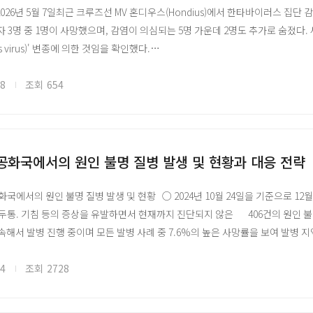
e | 2026년 5월 7일최근 크루즈선 MV 혼디우스(Hondius)에서 한타바이러
 3명 중 1명이 사망했으며, 감염이 의심되는 5명 가운데 2명도 추가로 숨졌다
 — Bundibugyo Virus Disease, Democratic Republic of the Congo and
 virus)' 변종에 의한 것임을 확인했다.
who.int/emergencies/disease-outbreak-news/item/2026-DON606
주로 설치류의 소변·배설물·침에서 나온 입자를 통해 공기 중으로 전파된다. 안
 Bundibugyo virus, DRC & Uganda (게시 2026.05.29, 확진 134명·사망 1
, 특정 변종의 치명률은 최대 50%에 달한다. 현재 이에 대한 특이적 치료제나 
08
조회
654
who.int/emergencies/disease-outbreak-news/item/2026-DON605
연구소(USAMRIID)의 바이러스 학자 제이 후퍼(Jay Hooper) 박사는 30
업데이트 (Daily epidemiological update) — 발병 상황 허브 페이지에
한 여러 변종에 대한 1상 임상시험을 완료했으며, 안데스 바이러스 DNA 백신은
ho.int/emergencies/situations/ebola-outbreak---drc-2026
요하고, 희귀한 발생 빈도로 인해 3상 효능 시험을 진행할 적합한 지역을 선정하기
virus) disease fact sheet — DON에서 인용하는 공식 팩트시트
반 치료제 개발도 병행 중이다. 유전자 변형 소를 이용해 만든 항체 제품 'SAB-
공화국에서의 원인 불명 질병 발생 및 현황과 대응 전략
ho.int/news-room/fact-sheets/detail/ebola-virus-disease WHO
나, 아직 인체 임상에는 진입하지 못했다. 후퍼 박사는 mRNA 플랫폼으로의 
사용 긴급지침 (2026.05.28) — BVD 발병 시 허가 백신 Ervebo® 사용에 관한 W
디다고 토로했다.
화국에서의 원인 불명 질병 발생 및 현황 ○ 2024년 10월 24일을 기준으로 12
o.int/publications/i/item/B09772 (IRIS 원문: https://iris.who.int/items
치류 서식 범위가 확대될 경우 한타바이러스 감염 위험도 높아질 수 있다는 우려
 두통. 기침 등의 증상을 유발하면서 현재까지 진단되지 않은 406건의 원인 
 — Ebola Zaire Vaccine, Live. 적응증은 자이르형 한정, 패키지 인서트·승인
너 사진 출처
 계속해서 발병 진행 중이며 모든 발병 사례 중 7.6%의 높은 사망률을 보여 발병
da.gov/vaccines-blood-biologics/ervebo
ature.com/articles/d41586-026-01494-9?_gl=1*1u5ztvr*_up*MQ
역에서 보고된 해당 질병 감염 사례의 0-14세의 아동 감염 사례가 64.3%로 대부
·백신 전문가 자문 (2026.05.28) — ChAdOx1 Bundibugyo는 2–3개월 내
병에 더욱 취약한 것으로 보고됨. 대부분 중증 사례는 영양실조로 보고되었으며
24
조회
2728
ho.int/news/item/28-05-2026-experts-convened-by-who-advise-on-cand
 몇 달간의 식량 공급 부족, 낮은 백신 접종률 및 절대적인 의료 기반 시설 부
-virus
zi 지역에서 보고된 임상적 증상 및 감염/사망자 수를 고려하여 급성 폐렴, 독감, 홍