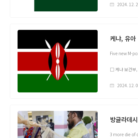
치쿤구니야 예방
2024. 12. 
해당 자료는 감
홈페이지(https:
케냐, 유아
원문 출처 Link
Five new M-pox
□ 케냐 보건부,
Mombasa 지역
사이 15,257
2024. 12. 
해당 자료는 감
홈페이지(https:
방글라데시,
원문 출처 Link
3 more die of 