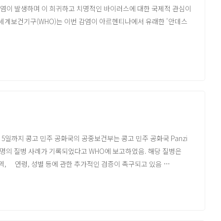
스 집단 감염이 발생하며 이 희귀하고 치명적인 바이러스에 대한 국제적 관심이
. 세계보건기구(WHO)는 이번 감염이 아르헨티나에서 유래한 '안데스
 Uganda (게시 2026.06.08)
데스 바이러스를 포함한 일부 변종은 밀접 접촉을 통해 사람 간
8명 시점)
백신은 존재하지 않는다.
년 이상 한타바이러스 백신 개발에 매진해 왔다. 연구팀은 안데스
 일일·주간 업데이트가 게시됩니다
 중화항체 생성이 확인되는 등 가능성을 보이고 있다. 그러나 최소
 어렵다는 한계가 있다.
1634'가 동물 모델에서 안데스 바이러스 등 4가지 변종에 대한 방어
전환도 기술적으로 충분히 가능하다고 밝혔지만, 상업적 수요가 적어
HO 입장
월 5일까지 콩고 민주 공화국의 공중보건부는 콩고 민주 공화국 Panzi
/b0d99425-40f1-4635-80ba-fa7bdc849a5d)
도 제기되고 있다.
불명의 질병 사례가 기록되었다고 WHO에 보고하였음. 해당 질병은
서한 게시
 지역, 연령, 성별 등에 관한 추가적인 검증이 촉구되고 있음
분을 차지하며 보고된 사망자 중 71%가 15세 미만 아동으로 밝혀져
 임상시험 가능 평가, Ervebo는 BVD 예방용 미허가
 사망사례도 의료 시설이 아닌 지역 사회에서 발생하여 발병
idate-treatments-and-vaccines-for-ebola-disease-caused-
족이 해당 질병의 확산에 기여한 것으로 판단됨
역, 대장균에 의한 용혈성 요독 증후군, COVID-19, 말라리아 등