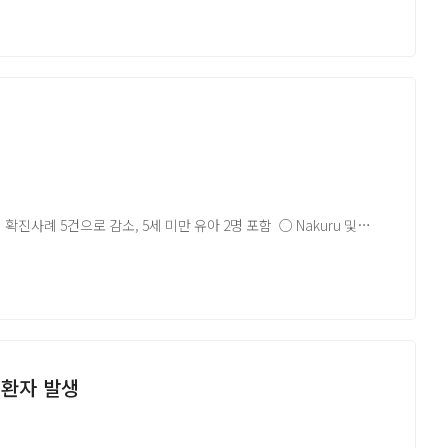
드-알 코리아의 공식 견해는 아닙니다.원문은 글로피드-알 코리아
확진사례 5건으로 감소, 5세 미만 유아 2명 포함 ○ Nakuru 및
현재 34명 증상 추적 중, 향후 117명 21일간 증상 추적 필요 ○ 하루
만 명 이상 여행객 검사 완료
드-알 코리아의 공식 견해는 아닙니다.원문은 글로피드-알 코리아
원환자 발생