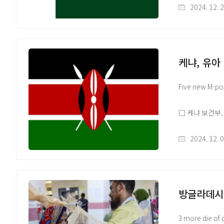
치쿤구니야 예방
2024. 12. 
해당 자료는 감
홈페이지(https:
케냐, 유아
원문 출처 Link
Five new M-pox
□ 케냐 보건부,
Mombasa 지역
사이 15,257
2024. 12. 
해당 자료는 감
홈페이지(https:
방글라데시,
원문 출처 Link
3 more die of 