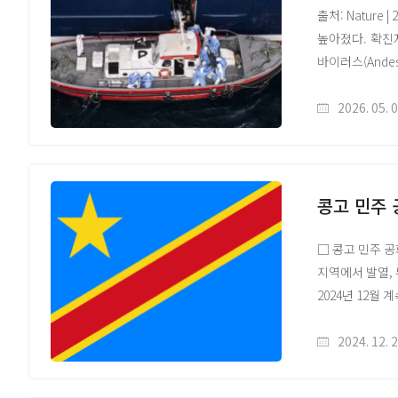
출처: Natur
높아졌다. 확진자
출처:WHO DON606
바이러스(Andes
https://www.
한타바이러스는 
WHO DON605 —
전파도 가능하며
2026. 05. 
https://www.
미국 육군 감염병
WHO 일일 역학 
바이러스를 포함
https://www.w
3회 접종이 필
WHO Ebola (
연구팀은 항체 기
콩고 민주 
https://www.w
효과를 입증했으
WHO Ervebo 
개발 속도가 더
□ 콩고 민주 공
https://www.wh
기후 변화로 설
지역에서 발열,
FDA ERVEBO
원문 링크 | 배
2024년 12월
https://www.f
https://www.n
○ Panzi 지
WHO 후보 치료제
아동이 해당 질
2024. 12. 
https://www.w
지역에서의 최근
by-bundibugyo
○ 현재는 Pan