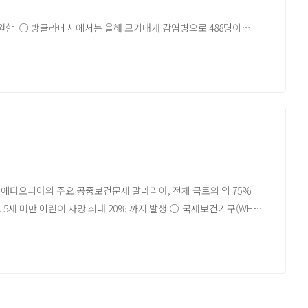
가 입원함 ○ 방글라데시에서는 올해 모기매개 감염병으로 488명이
의 신규환자가 바이러스성 열로 병원에 입원함
역의 병원에서 치료를 받고있음. 2024년 방글라데시의 뎅기열환자는
드-알 코리아의 공식 견해는 아닙니다.원문은 글로피드-알 코리아
2%) ○ 에티오피아의 주요 공중보건문제 말라리아, 전체 국토의 약 75%
 5세 미만 어린이 사망 최대 20% 까지 발생 ○ 국제보건기구(WHO)
날씨, 지속적인 갈등 등 에티오피아 내 말라리아 고위험 평가 - 분쟁 등 갈등
존재 - 말라리아 및 기타 벡터 매개 질병이 동시에 발생하고 있는
수준 평가
2024년 말라리아 감염 전체 사례 중 95%는 실험실단위 확진사례이며,
망자 527명, P. falciparum 의한 감염 사례 약 70% ○ 2024년