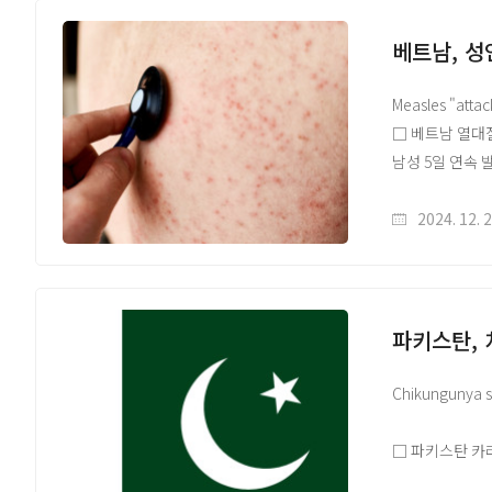
WHO TAG-CV
다양한 질병들을
https://www.w
실험실 내 검사
베트남, 성
WHO IHR 긴급
https://www.w
□ 콩고 민주 공
Measles "attac
disease-in-th
여러 보건 기구가 
□ 베트남 열대질환센
WHO·Africa 
3일 WHO의 지
남성 5일 연속 
https://www.w
파악, 역학 분석
○ 홍역 증상 환
https://afric
노력이 지속되고
어린이 또는 면역
2024. 12. 
Panzi 지역 
○ 보건당국에 따
국경 간 전파 
베트남에서 홍역
해당 자료는 감
해당 자료는 감
파키스탄,
홈페이지(https:
홈페이지(https:
원문출처 Link
원문 및 배너이미
Chikungunya 
□ 파키스탄 카
모기 매개 바이