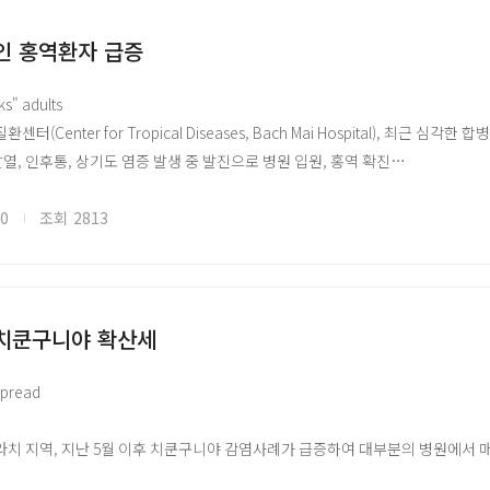
P 회의보고서 (후보 백신 우선순위, 회의 2026.05.19·25) — IAVI·옥스퍼드의 B
 잠재적인 원인 질병으로 추정 중이며 콩고 민주 공화국 공중보건부 및 WHO가
ho.int/publications/i/item/B09771
를 진행하고 있음
인 홍역환자 급증
위원회 임시권고 (2026.05.22) — 제1차 IHR 긴급위원회 임시권고, PHEIC이
ho.int/news/item/22-05-2026-first-meeting-of-the-ihr-emergency-comm
화국 원인 불명 질병에 대한 공중보건 대응 및 WHO 위험 평가 ○ 해당 질병에 
ks" adults
e-democratic-republic-of-the-congo-and-uganda-2026-temporary-rec
협력하여 2024년 11월 30일을 기준으로 PHEOC(Public Health Emergency
터(Center for Tropical Diseases, Bach Mai Hospital), 최근 
CDC 공동 대륙 대응계획 (2026.06.05) — 5억 1,800만 달러 규모, 2026년 6~11월
원을 통한 Panzi 지역에 신속 대응팀 배치가 진행되었음. 이를 통해 국가 수준
발열, 인후통, 상기도 염증 발생 중 발진으로 병원 입원, 홍역 확진
ho.int/news/item/05-06-2026-africa-cdc-and-who-launch-joint-continen
, 약물 운반, 의료 지원, 감염 예방 및 통제 등 여러 대응 조치와 조정 활동이 강
자 지역 병원 방문 시 알레르기 오진 사례 다수, 열대질환센터 검사로 홍역 확진
acdc.org/news-item/africa-cdc-and-who-launch-joint-continental-ebola-
 있지만 해당 지역은 소외된 지역으로 해당 지역에서의 의료 기반 부족 및 의
력이 저하된 성인 위험군 - 성인 또는 소아의 홍역은 뇌염, 폐렴, 결막염, 각막
20
조회
2813
사회 수준에 전반적 위험 수준은 “높음”으로 보고함. 전 세계적 수준에서는 위험 
르면, 올해 초부터 베트남 전역에서 5,000여 건의 홍역 사례가 발생 - 2023년
가능성이 있기에 지속적인 질병 감시와 국경 간조정 활동이 필수적일 것으로 보
 환자가 많은 것은 예방접종률이 낮기 때문
염병 이슈 공유를 위한 국외 자료를 바탕으로 국문으로 작성되었으며, 본 글로피
염병 이슈 공유를 위한 국외 자료를 바탕으로 국문으로 작성되었으며, 본 글로피
 치쿤구니야 확산세
//www.glopid-r-korea.kr/)을 통해 확인할 수 있습니다.
//www.glopid-r-korea.kr/)을 통해 확인할 수 있습니다.
지 출처 Link
spread
라치 지역, 지난 5월 이후 치쿤구니야 감염사례가 급증하여 대부분의 병원에서 
러스 감염의 증가에 일부로 보고있으며, 치쿤구니야는 특정 치료법이나 백신이 