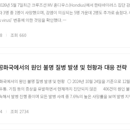
e | 2026년 5월 7일최근 크루즈선 MV 혼디우스(Hondius)에서 한타바이러
 3명 중 1명이 사망했으며, 감염이 의심되는 5명 가운데 2명도 추가로 숨졌다
 — Bundibugyo Virus Disease, Democratic Republic of the Congo and
 virus)' 변종에 의한 것임을 확인했다.
who.int/emergencies/disease-outbreak-news/item/2026-DON606
주로 설치류의 소변·배설물·침에서 나온 입자를 통해 공기 중으로 전파된다. 안
 Bundibugyo virus, DRC & Uganda (게시 2026.05.29, 확진 134명·사망 1
, 특정 변종의 치명률은 최대 50%에 달한다. 현재 이에 대한 특이적 치료제나 
08
조회
660
who.int/emergencies/disease-outbreak-news/item/2026-DON605
연구소(USAMRIID)의 바이러스 학자 제이 후퍼(Jay Hooper) 박사는 30
업데이트 (Daily epidemiological update) — 발병 상황 허브 페이지에
한 여러 변종에 대한 1상 임상시험을 완료했으며, 안데스 바이러스 DNA 백신은
ho.int/emergencies/situations/ebola-outbreak---drc-2026
요하고, 희귀한 발생 빈도로 인해 3상 효능 시험을 진행할 적합한 지역을 선정하기
virus) disease fact sheet — DON에서 인용하는 공식 팩트시트
반 치료제 개발도 병행 중이다. 유전자 변형 소를 이용해 만든 항체 제품 'SAB-
공화국에서의 원인 불명 질병 발생 및 현황과 대응 전략
ho.int/news-room/fact-sheets/detail/ebola-virus-disease WHO
나, 아직 인체 임상에는 진입하지 못했다. 후퍼 박사는 mRNA 플랫폼으로의 
사용 긴급지침 (2026.05.28) — BVD 발병 시 허가 백신 Ervebo® 사용에 관한 W
디다고 토로했다.
화국에서의 원인 불명 질병 발생 및 현황 ○ 2024년 10월 24일을 기준으로 12
o.int/publications/i/item/B09772 (IRIS 원문: https://iris.who.int/items
치류 서식 범위가 확대될 경우 한타바이러스 감염 위험도 높아질 수 있다는 우려
 두통. 기침 등의 증상을 유발하면서 현재까지 진단되지 않은 406건의 원인 
 — Ebola Zaire Vaccine, Live. 적응증은 자이르형 한정, 패키지 인서트·승인
너 사진 출처
 계속해서 발병 진행 중이며 모든 발병 사례 중 7.6%의 높은 사망률을 보여 발병
da.gov/vaccines-blood-biologics/ervebo
ature.com/articles/d41586-026-01494-9?_gl=1*1u5ztvr*_up*MQ
역에서 보고된 해당 질병 감염 사례의 0-14세의 아동 감염 사례가 64.3%로 대부
·백신 전문가 자문 (2026.05.28) — ChAdOx1 Bundibugyo는 2–3개월 내
병에 더욱 취약한 것으로 보고됨. 대부분 중증 사례는 영양실조로 보고되었으며
24
조회
2734
ho.int/news/item/28-05-2026-experts-convened-by-who-advise-on-cand
 몇 달간의 식량 공급 부족, 낮은 백신 접종률 및 절대적인 의료 기반 시설 부
-virus
zi 지역에서 보고된 임상적 증상 및 감염/사망자 수를 고려하여 급성 폐렴, 독감, 홍