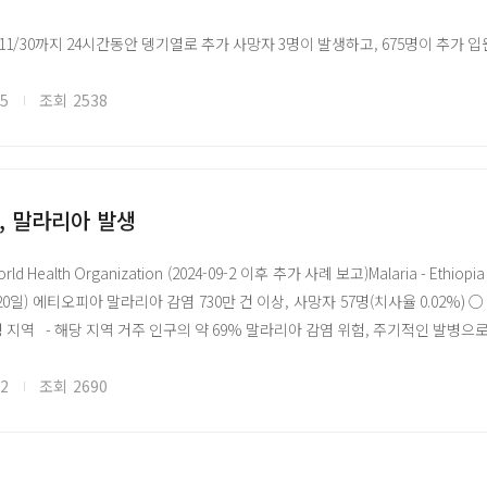
11/30까지 24시간동안 뎅기열로 추가 사망자 3명이 발생하고, 675명이 추
 11/30까지 하루동안 뎅기열로 3명의 사망자가 발생함. 이 기간동안 675명
규환자 중, 157명이 뎅기열환자였으며 현재 3,102명의 환자가 방글라데시 전
05
조회
2538
임
염병 이슈 공유를 위한 국외 자료를 바탕으로 국문으로 작성되었으며, 본 글로피
, 말라리아 발생
//www.glopid-r-korea.kr/)을 통해 확인할 수 있습니다.
World Health Organization (2024-09-2 이후 추가 사례 보고)Malaria - Ethiopia
지 출처 Link
~10.20일) 에티오피아 말라리아 감염 730만 건 이상, 사망자 57명(치사율 0.0
지역 - 해당 지역 거주 인구의 약 69% 말라리아 감염 위험, 주기적인 발병으로
es stephensi 모기의 확산, 가뭄 및 식량 불안정, 기후 변화로 인한 극단적인 
문제 및 건강 시설 기능 미작동, 필수 의료 서비스, 말라리아 치료 제공 어려움 
02
조회
2690
국가(남수단, 소말리아, 수단, 에리트레아, 지부티, 케냐) 말라리아 위험 중간 
티오피아 말라리아 사례는 지난 7년 간 기록된 연간 사례 중 가장 높은 수치임 ○ 
ium falciparum 의한 감염 사례 2/3 이상 - 2023년 말라리아 사례 410만 건, 사