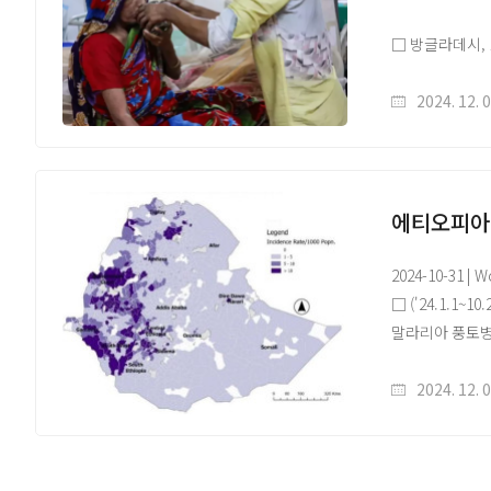
□ 방글라데시, 
사망한 가운데,
○ 675명의 신
2024. 12. 
누적 91,469명
해당 자료는 감
에티오피아
홈페이지(https:
2024-10-31 | 
원문 및 배너이미
□ ('24.1.1
말라리아 풍토병 
는 Anophel
영향 지역 접근 
2024. 12. 
인접한 여섯 개 
□ 2024년 에
이 중 Plasmod