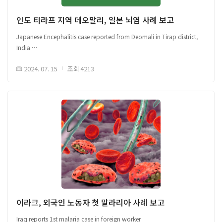
환자와 접촉한 사람들 조사중임 - 환자와 직접 접촉한 사람들에게 조류
작성되었으며, 본 글로피드-알 코리아의 공식 견해는 아닙니다.원문은
독감의 확산을 막기 위한 항바이러스제 타미플루(오셀타미비르)를 배포함
인도 티라프 지역 데오말리, 일본 뇌염 사례 보고
글로피드-알 코리아 홈페이지(https://www.glopid-r-korea.kr/)을 통해
□ H5N1 인플루엔자는 주로 병든 가금류 사이에서 퍼지는 독감이지만, 가끔
확인할 수 있습니다.원문 및 배너이미지 출처 Link
Japanese Encephalitis case reported from Deomali in Tirap district,
가금류에서 인간에게 전염될 수 있으며, 증상으로는 발열, 기침, 콧물 및 심각한
India
호흡기 질환이 있음 ○ 캄보디아 보건부는 조류독감이 특히 어린이들의
□ 인도, 데오말리(Deomali) 지역에서 일본뇌염감염 사례 보고 ○ (‘24.7.1)
건강에 위협됨으로 아프거나 죽은 가금류를 먹지 말 것을 당부함
2024. 07. 15
조회
4213
데오말리 지역 9학년 학생 일본뇌염 감염 - 두통 및 일반적인 무력감 증상 후
○ 2003년부터 현재까지 캄보디아에서는 68건의 H5N1 인간 감염 사례가
환자의 상태가 악화됨에 따라, Sonari 병원, Dibrugarh 병원으로 순차적인
있었으며, 이 중 42명이 사망함
이동 - Dibrugarh 병원 추가 검사 진행, ELISA 분석법을 활용하여 일본
뇌염으로 진단
해당 자료는 감염병 이슈 공유를 위한 국외 자료를 바탕으로 국문으로
작성되었으며, 본 글로피드-알 코리아의 공식 견해는 아닙니다.원문은
글로피드-알 코리아 홈페이지(https://www.glopid-r-korea.kr/)을 통해
확인할 수 있습니다.
해당 자료는 감염병 이슈 공유를 위한 국외 자료를 바탕으로 국문으로
원문 출처 Link
작성되었으며, 본 글로피드-알 코리아의 공식 견해는 아닙니다.원문은
글로피드-알 코리아 홈페이지(https://www.glopid-r-korea.kr/)을 통해
확인할 수 있습니다.
원문 출처 Link
이라크, 외국인 노동자 첫 말라리아 사례 보고
Iraq reports 1st malaria case in foreign worker