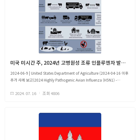
미국 미시간 주, 2024년 고병원성 조류 인플루엔자 발생 요약
2024-06-9 | United States Department of Agriculture (2024-04-16 이후
추가 사례 보고)2024 Highly Pathogenic Avian Influenza (H5N1) -
Michigan Dairy Herd and Poultry Flock Summary
2024. 07. 16
조회
4806
□ 고병원성 조류 인플루엔자(HPAI) H5N1 B3.13 유전자형, 동물의 이동을
통해 미시간 전파, 여러 경로를 통해 낙농장 및 가금류 농장 간 전파됨 ○ 약 한
달간 텍사스 낙농장에서 우유 생산량 감소 및 우유 구성 변화 조사 실시 -
(‘24.3.25) 유라시아 계통의 고병원성 조류 인플루엔자(HPAI) H5N1 바이러스
(B3.13 유전자형)가 감염 원인으로 확인됨 - 이 감염은 텍사스 감염
낙농장에서 미시간으로 이동된 젖소에서 유래한 것으로 추적됨 ○ (’24.4.1)
상업 가금류 농장 임상 증상 보고, 다음날 감염 확인됨 - 전체 서열 분석 결과