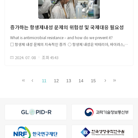
발생국
경고함 ○ 2023년 유럽에서 발생한 뎅기열 사례 중 약 5,000건은 해외
유입으로, - 유럽에서 뎅기열 발병이 증가하고 있으며, 2022년에는 130명의
지역 감염 사례가 보고되었으며, 2021년 대비 71명보다 증가함
○ ECDC는 기후 변화로 인해 침입종 모기가 새로운 지역으로 확산되고,
증가하는 항생제내성 문제의 위험성 및 국제대응 필요성
뎅기열과 같은 질병 전파 위험이 높아지고 있다고 경고함 - ECDC는 정체된
아프리카
What is antimicrobial resistance – and how do we prevent it?
물을 제거하고, 모기 퇴치제 사용 및 창문과 문에 방충망 설치 권장함
□ 항생제 내성 문제의 지속적인 증가 ○ 항생제 내성은 박테리아, 바이러스,
□ 세계보건기구(WHO)에 따르면, 뎅기열은 100개 이상의 국가에서 발생하며
진균, 기생충 등 유해 미생물 사멸하기 위해 개발된 약물에 약물에 내성이
2023년에는 600만 건 이상 사례, 7,000명 사망자 확인됨 ○ 뎅기열 주요
전월 대비 5% 감소
2024. 07. 08
조회
4543
생기는 것으로, - 항생제 내성 문제로 작은 부상이나 감기와 같은 저병원성
발생 국가는 방글라데시, 말레이시아, 태국, 베트남으로 알려짐
질병도 생명 위협 가능 - 항생제 내성 미생물은 빠른 증식이 가능하며 빠른
○ 말라리아는 가장 치명적인 모기 매개 질병으로 유럽에서도
전파 속도로 위험성이 증대됨
얼룩날개모기가 발견되고 있으며, 기후 조건이 맞으면 유럽에서도 말라리아
12,054 감염, 130 사망
○ WHO, 미국 질병통제예방센터 등 최근 연구 보고에 따르면 매년 127만 명
발생이 증가할 수 있음
11
12
13
14
15
이상이 Klebsiella pneumoniae, MDR-TB(multidrug-resistant
○ 웨스트나일 바이러스는 유럽 전역에서 증가하고 있으며, 2024년 3월 초
tuberculosis, 다제내성 결핵균) 등의 다양한 항생제 내성균에 의해서
남부 스페인에서 감염 사례가 보고됨
코모로, 에티오피아, 모잠비크, 짐바브웨, 콩고
사망하는 것으로 추정하고 있으며, - 항생제 내성 문제는 북극, 남극 등
민주 공화국
극지방에서도 발견될 만큼 전 세계적으로 위험 단계임
○ 항생제 내성 문제는 자연스럽게 발생하는 현상이지만 최근에는 항생제의
해당 자료는 감염병 이슈 공유를 위한 국외 자료를 바탕으로 국문으로
무분별한 오남용 때문에 심화하고 있으며, - WHO는 전 세계적으로 항생제
작성되었으며, 본 글로피드-알 코리아의 공식 견해는 아닙니다.원문은
사용 절반 정도의 사례만 올바르게 항생제를 사용한다고 보고함 - 일부
글로피드-알 코리아 홈페이지(https://www.glopid-r-korea.kr/)을 통해
저소득 국가에서는 항생제 사용에 대한 규제가 제대로 시행되지 않거나 별도
확인할 수 있습니다.
동지중해