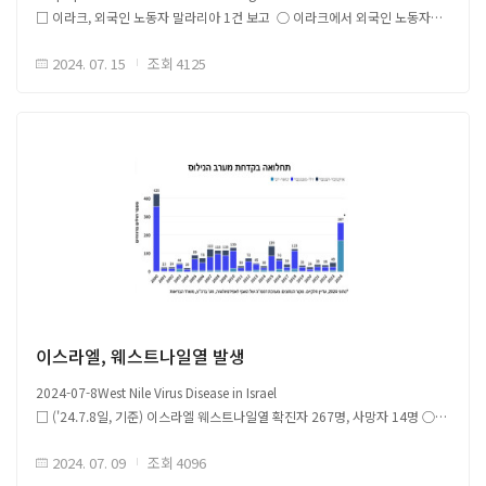
□ 이라크, 외국인 노동자 말라리아 1건 보고 ○ 이라크에서 외국인 노동자의
말라리아 발병사례가 보고되어 2011년 공식적으로 말라리아 청정국으로
2024. 07. 15
조회
4125
선언된 이래 첫 번째 말라리아 환자가 발병한 것으로 기록됨 ○ 이라크는
1950년대 이후 말라리아 퇴치 운동을 벌였고 말라리아 유병률을 크게 줄여,
2011년 말라리아 청정국으로 선언된 바 있음
해당 자료는 감염병 이슈 공유를 위한 국외 자료를 바탕으로 국문으로
작성되었으며, 본 글로피드-알 코리아의 공식 견해는 아닙니다.원문은
글로피드-알 코리아 홈페이지(https://www.glopid-r-korea.kr/)을 통해
확인할 수 있습니다.
원문 및 배너이미지 출처 Link
이스라엘, 웨스트나일열 발생
2024-07-8West Nile Virus Disease in Israel
□ ('24.7.8일, 기준) 이스라엘 웨스트나일열 확진자 267명, 사망자 14명 ○
2000년, 이스라엘 연간 웨스트나일열 감염 사례가 400건 이상 발생한 이후
2024. 07. 09
조회
4096
가장 높은 수치 기록