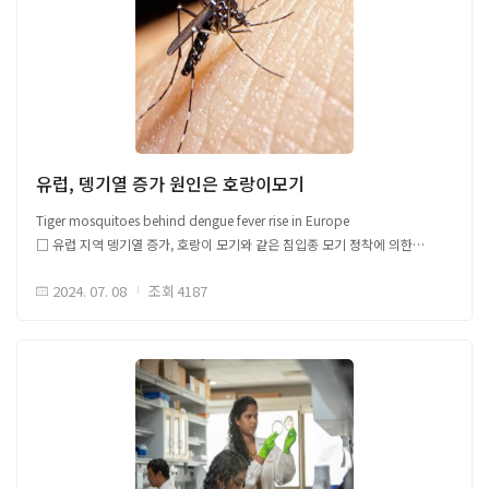
지역(130명, 10개국)에서 가장 많았고, 동지중해 지역(54명, 4개국), 유럽
지역(1명, 1개국) 확인 ○ ('24.1월~'24.5.26일) 4개 지역 및 아메리카 지역을
포함한 전 세계 5개 지역 총 194,897건 콜레라 발생, 누적 사망자 1,932명 -
가장 많은 감염 사례 지역은 동지중해 지역(9만 8003건, 7개국), 아프리카
지역(9279건, 14개국)이며, 아메리카, 동남아시아, 유럽 지역이 그 뒤를 이음
- 사망자 수는 아프리카 지역이 압도적으로 가장 높으며(1698명), 동지중해,
아메리카, 동남아시아, 유럽 지역 순으로 높은 사망율 확인 - 특이적으로
서태평양 지역에서는 콜레라 발생이 보고되지 않음
유럽, 뎅기열 증가 원인은 호랑이모기
□ 지역별 콜레라 감염 보고 현황
Tiger mosquitoes behind dengue fever rise in Europe
□ 유럽 지역 뎅기열 증가, 호랑이 모기와 같은 침입종 모기 정착에 의한
현상으로 기후 변화에 따라 이와 같은 모기 서식 확산이 촉진되고 있으며
지역
2024. 07. 08
조회
4187
유럽 내 뎅기열 발병 위험을 높이고 있음
○ 침입종인 호랑이 모기가 프랑스, 스페인, 그리스 등 유럽 13개국에
정착하면서 뎅기열 발생이 증가됨 - 호랑이 모기는 뎅기열, 치쿤구니야, 지카
’24.5월 기준 감염 사례
바이러스를 전파하며, 최근 키프로스에서 발견된 이집트숲모기는 황열병을
전파함
○ 유럽질병예방통제센터(ECDC)는 기후 변화가 호랑이 모기 확산에 유리한
신규 감염 및 사망자 수(명)
조건을 조성하고 있다 보고하였으며, 파리 등 북부 지역에서도 모기 모니터링
및 포획이 진행 중임
□ ECDC는 국제 여행이 유럽 내 뎅기열 발병 위험을 더욱 증가시킬 것으로