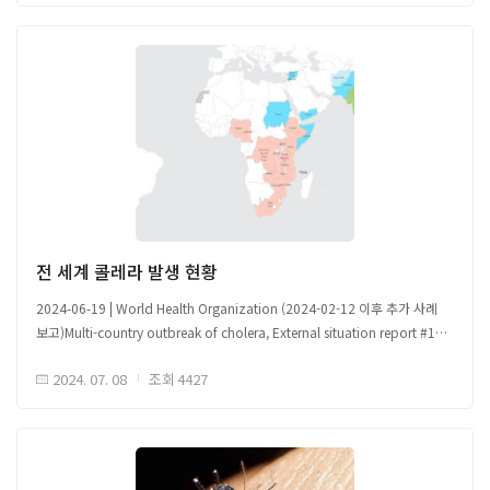
□ 웨스트나일열은 일반적으로 여름이 끝나고 가을이 시작될 무렵(8월에서
11월)에 나타나며 이스라엘에서 가장 많이 전파되는 시기는 평균 9월 셋째
주임 ○ 2024년, 올해 한 달 일찍 전파가 정점에 도달했지만, 활성 사례 수가
증가했는지 전파 정점이 바뀌었는지 말하기에는 초기 단계임 (습한 날씨로
인해 발생했을 가능성 예측) ○ 웨스트나일열 잠복기(물린 후 증상이 나타날
때까지의 시간)는 2~14일(평균 6일)이며 증상은 3~6일 이내 사라지며 이럴
경우 대부분 아무런 증상이 없음 - 증상이 나타나면 보통 가볍고 독감과
비슷함 - 발병이 빠르고 발열, 두통, 관절 및 근육 통증과 같은 증상이 동반되며
가끔 발진, 눈 문제, 메스꺼움, 설사가 나타남 - 미약하게 수막염, 뇌염 또는
경미한 마비가 나타날 수 있음 - 심근염, 파킨슨병, 심지어 사망을 포함한
합병증이 드물게 보고됨 - 60세 이상의 성인, 당뇨병 환자, 암 환자 및 장기
이식 수혜자는 합병증 발생 위험 가능성 존재
전 세계 콜레라 발생 현황
2024-06-19 | World Health Organization (2024-02-12 이후 추가 사례
보고)Multi-country outbreak of cholera, External situation report #15 -
19 June 2024
해당 자료는 감염병 이슈 공유를 위한 국외 자료를 바탕으로 국문으로
2024. 07. 08
조회
4427
□ ('24.5월 현재) 콜레라 감염 사례 상위 4개 지역 (동지중해, 아프리카 지역,
작성되었으며, 본 글로피드-알 코리아의 공식 견해는 아닙니다.원문은
유럽 지역, 동남아시아 지역) 19개국에서 총 46,364건의 신규 콜레라 사례
글로피드-알 코리아 홈페이지(https://www.glopid-r-korea.kr/)을 통해
보고, 전월 대비 58% 증가 ○ 동지중해 지역(3만 3799건, 6개국), 아프리카
확인할 수 있습니다.원문 출처 Link배너 이미지 Data source: DMMH system
지역(1만 2504건, 11개국)에서 압도적인 다수 감염, 유럽지역 및 동남아시아
of the Epidemiology Division, Ministry of Health
지역 다음 순 - 콜레라로 인한 사망자 수는 전월 대비 37% 감소, 아프리카