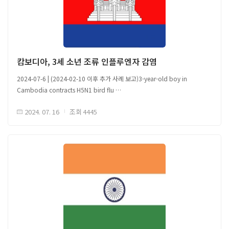
두 농장 모두에서 B3.13 유전자형의 바이러스가 확인되어 바이러스가
낙농장에서 가금류 농장으로 간접적으로 전파되었음을 예측함
□ 미시간 농업 및 농촌 개발부(MDARD), 미국 농무부(USDA) 역학 조사팀,
감염된 낙농장과 가금류 농장 간 상관관계 조사실시 ○ HPAI H5N1 B3.13
유전자형은 동물 이동을 통해 미시간에 도입되었으며, 낙농장 간의 전파와
가금류 농장으로의 유출이 여러 경로를 통해 발생함 ○ 낙농장에서 가금류
캄보디아, 3세 소년 조류 인플루엔자 감염
농장으로의 전파는 주로 사람, 차량, 장비의 간접적인 공유로 인해 발생함 -
2024-07-6 | (2024-02-10 이후 추가 사례 보고)3-year-old boy in
모든 감염된 낙농장은 수의사, 영양사(사료) 컨설턴트 및 계약 운송업자의 정기
Cambodia contracts H5N1 bird flu
방문에 의해 대부분 소 직접 접촉 - 바이러스 전파를 막기 위해서는 농장 간의
□ 캄보디아 3세 소년, H5N1 조류 독감 감염 ○ 캄보디아 남부 타케오 주
인력, 차량, 장비 연결 확인이 필요하며, 모든 농장과 관련된 동물 사업체에서
2024. 07. 16
조회
4445
(Takeo province), 3세 남자 아이 H5N1 인간 조류 인플루엔자 감염, 2024년
생물 보안 관행을 강화 해야 함 - 생물 보안 계획에는 소의 이동 금지,
지금까지 캄보디아 H5N1 조류 독감 감염 사례 총 6건 발표 - 여섯 명 H5N1
방문자의 농장 출입 제한, 출입 차량 및 장비의 청소와 소독, 개인 보호 장비
조류 독감 환자 중 어린이 다섯 명, 성인 한 명 - 여섯 명 모두 감염 전 병든
사용 등 포함 - 야생 조류나 동물이 소 사료나 농장 구역에 접근 금지 방법을
가금류와 접촉 이력 확인
통해 바이러스 전파 감소 가능 ○ 고도화된 생물 보안, 동물 검사 증가, 주 내
○ 보건부는 "캄보디아 국립보건연구소와 파스퇴르 연구소의 실험실 결과,
동물 이동 제한 등 위험 요소 완화 가능 - 소 기침, 발열증상 등 임상 증상이나
금요일에 이 소년이 H5N1 바이러스에 양성 반응을 보였다"고 발표함 - 이
우유 생산 지표 변화 후 이른 시일 내 소를 검사하면 감염된 낙농장을 조기에
소년은 Kiri Vong 지역의 Pou 마을에 살고 있으며, 발열, 기침, 피로 및 호흡
발견하고 완화 조치를 평가할 수 있음
곤란 증상 보임, 현재는 집중 치료를 받고 회복 중 - 소년이 아프기 약 10일
전에 마을 닭과 오리가 죽었고, 죽은 닭을 만짐 - 소년의 가족은 죽은 가금류를
음식으로 요리함
○ 보건 당국은 감염원을 조사하고 있으며, 공동체 내 추가 발병을 막기 위해
해당 자료는 감염병 이슈 공유를 위한 국외 자료를 바탕으로 국문으로