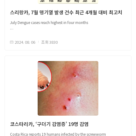
스리랑카, 7월 뎅기열 발생 건수 최근 4개월 대비 최고치
July Dengue cases reach highest in four months
해당 자료는 감염병 이슈 공유를 위한 국외 자료를 바탕으로 국문으로
작성되었으며, 본 글로피드-알 코리아의 공식 견해는 아닙니다.원문은
□ 스리랑카, 7월 뎅기열 발생 건수 최근 4개월 대비 최고치 ○ 스리랑카 보건
글로피드-알 코리아 홈페이지(https://www.glopid-r-korea.kr/)을 통해
2024. 08. 06
조회
3830
당국은 스리랑카의 7월 한 달간 뎅기열이 3,944건 발생하여 지난 4개월 대비
확인할 수 있습니다.원문 및 배너이미지 출처 Link
최고치를 기록했다고 밝힘 - 3월 3,615건, 4월 2,234건, 5월 2,647건, 6월
3,319건 - 2024년 총 누적건 수 32,183건 중 수도 콜롬보에서 7,585건
발생했으며, 전체 누적 사망건수는 13명
해당 자료는 감염병 이슈 공유를 위한 국외 자료를 바탕으로 국문으로
작성되었으며, 본 글로피드-알 코리아의 공식 견해는 아닙니다.원문은
글로피드-알 코리아 홈페이지(https://www.glopid-r-korea.kr/)을 통해
확인할 수 있습니다.원문 및 배너이미지 Link
코스타리카, ‘구더기 감염증’ 19명 감염
Costa Rica reports 19 humans infected by the screwworm