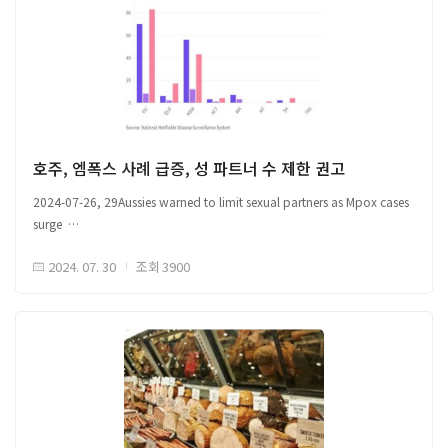
및 Dakar 파스퇴르 연구소 분석
□ 중앙아프리카공화국(Central African Republic) ○ 농촌 지역 내 발병한
엠폭스, 감염 사실을 밝히지 않고 생활한 이유로 수도 까지 빠르게 확산 ○ 이웃
국가인 콩고민주공화국에서는 새로운 엠폭스 균주가 확산되고 있는 중임 -
('24년 상반기) 12,300건 이상 의심 사례 기록, 479건 사망 ○ 또 다른 이웃
국가인 부룬디는 최근 3건 엠폭스 사례 발생, 르완다 2건 발생
호주, 엠폭스 사례 급증, 성 파트너 수 제한 권고
2024-07-26, 29Aussies warned to limit sexual partners as Mpox cases
해당 자료는 감염병 이슈 공유를 위한 국외 자료를 바탕으로 국문으로
surge
작성되었으며, 본 글로피드-알 코리아의 공식 견해는 아닙니다.원문은
□ ('24.7.29, 현재) 호주, 152건 엠폭스(구, 원숭이두창) 사례 보고 ○ '22년
글로피드-알 코리아 홈페이지(https://www.glopid-r-korea.kr/)을 통해
2024. 07. 30
조회
3900
해외 여행객으로부터 첫 엠폭스 발견 후 총 144명 확진, '23년 총 26건 보다
확인할 수 있습니다.원문 출처 Link1, Link2, Link3
증가 ○ '24년 현재까지, 빅토리아주 83건 가장 많음 -
뉴사우스웨일스주 43건 발생 - 퀸즐랜드주 43건 발생
< 호주 연도별 각 주의 엠폭스 사례 >
□ 증상 발견 시 신속한 의료 상담 및 검사 권고, 엠폭스 감염 후 최대 21일까지
증상 발현 ○ 최적의 보호를 위한 백신 2회 접종 권고
○ 감염자 접촉을 피하고, 성 파트너 수 제한 권고