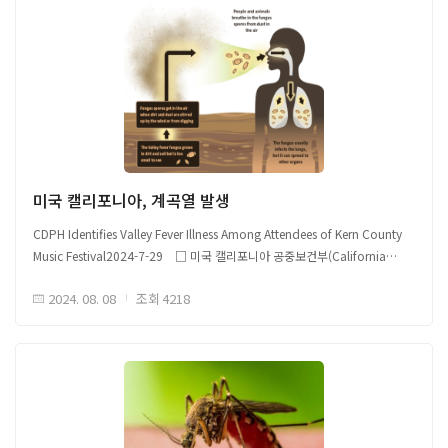
미국 캘리포니아, 계곡열 발생
CDPH Identifies Valley Fever Illness Among Attendees of Kern County
Music Festival2024-7-29 □ 미국 캘리포니아 공중보건부(California
Department of Public Health, CDPH), 캘리포니아 베이커스필드 인근에서
2024. 08. 08
조회
4218
열린 야외 음악축제에서 발생한 계곡열(Valley Fever) 사례 조사 중 ○
CDPH는 5월 말에 열린 야외 음악축제에 참석한 5명의 계곡열(콕시디오이데스
진균증coccidioidomycosis 또는 “콕시cocci”라고도 함) 환자 확인, 이 중
3명 병원 입원 - 해당 축제 약 20,000명 참석, 축제 참석 관련 추가 확진자를
조사 중임 - CDPH는 캘리포니아 방문 후 호흡기 감염 증상이 확인되고
일주일 이상 지속되는 경우, 병원에 방문하여 계곡열 가능성에 대해 문의할
것을 권고함 ○ 계곡열은 캘리포니아의 일부 지역 토양에서 자라는