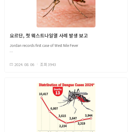
콕시디오이데스(Coccidioides) 곰팡이에 의해 발생하는 감염병으로, -
곰팡이가 폐를 감염시켜 기침, 호흡곤란, 발열, 피로 증상 등을 유발함
요르단, 첫 웨스트나일열 사례 발생 보고
해당 자료는 감염병 이슈 공유를 위한 국외 자료를 바탕으로 국문으로
Jordan records first case of West Nile Fever
작성되었으며, 본 글로피드-알 코리아의 공식 견해는 아닙니다.원문은
글로피드-알 코리아 홈페이지(https://www.glopid-r-korea.kr/)을 통해
□ 요르단, 첫 웨스트나일열 사례 발생 보고 ○ 요르단 국방부 산하 연구소에
확인할 수 있습니다.출처 및 배너이미지 Link (CDPH)
2024. 08. 06
조회
3943
의해 국내 첫 웨스트나일열 사례 6세 여아 확인 - 보건 당국의 웨스트나일열
모니터링 및 진단 감시 프로그램 시행 ○ 웨스트나일열은 사람에서 사람으로
전염되지는 않음 ※ 웨스트나일열 : Culex 모기에 의해
웨스트나일바이러스에 감염되는 질병 ○ 주로 Culex 모기에 의한 감염, 새
또는 수혈, 장기 이식, 임신 중 산모에서 아기로 전염되는 경우도 있음 ○
감염자의 약 80% 무증상, 20% 발열, 두통, 몸살, 메스꺼움, 구토, 림프선 부종,
발진 등의 경미한 증상, 약 1% 뇌염 또는 뇌수막염 관련 중증 질병으로
발전가능 ○ 특정 치료법 부재, 증상 완화를 위하여 휴식, 적절한 수분 섭취,
해열제 등을 복용하거나 중증의 경우 입원 치료 필요 ○ 예방을 위한
모기기피제 사용, 방충망 및 모기장 설치, 주변 고인물 제거 등