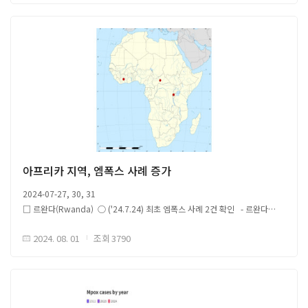
본토에서 발생한 조류 인플루엔자 A(H5N6)의 사람 감염사례를 면밀히
관찰하고 있으며, 대중들에게 개인 위생, 음식 및 주변환경 위생을 철저히
관리해 줄 것을 당부함 - 조류 인플루엔자 A(H5N6) 감염 사례는 중국 안후이
성 허페이에 거주하던 70대 여성 - 인플루엔자 증상이 나타나기 직전 가금류
판매 시장 방문 이력 있음 ○ 보건 당국은 감염지역에서 귀국하는 여행자에게
증상이 나타나면 즉시 병원을 찾아 의사와 상담해야하며, 여행 이력을 알려야
하고 여행 중 살아있는 가금류와 접촉했었는지 여부도 함께 알려 의사가
조류 인플루엔자의 가능성을 확인하고 적기에 필요한 조치를 할 수 있도록
권고함
아프리카 지역, 엠폭스 사례 증가
2024-07-27, 30, 31
해당 자료는 감염병 이슈 공유를 위한 국외 자료를 바탕으로 국문으로
□ 르완다(Rwanda) ○ ('24.7.24) 최초 엠폭스 사례 2건 확인 - 르완다
작성되었으며, 본 글로피드-알 코리아의 공식 견해는 아닙니다.원문은
생물의학센터 공중보건감시 및 비상대비대응 개시 - 감염자 격리 및 국민 예방
글로피드-알 코리아 홈페이지(https://www.glopid-r-korea.kr/)을 통해
2024. 08. 01
조회
3790
조치 권고 ○ 코로나19 팬데믹 기간 구축된 신속대응 시스템을 통한 잠재적
확인할 수 있습니다.원문 출처 Link 배너이미지 출처(CHP) Link
사례 조기 발견 및 신속 대응 추진
□ 코트디부아르(Côte d'Ivoire, Ivory Coast) ○ ('24.7.30) 7월 중 엠폭스
사례 2건 확인 - Tabou Iboké 거주자 46세
농업노동자, Koumassi Campement 거주자 20세 학생 - Abidjan