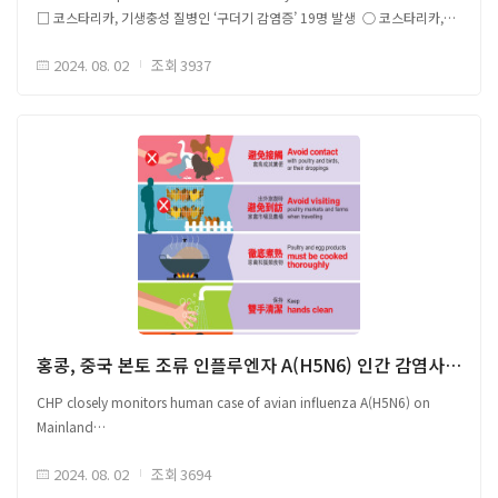
□ 코스타리카, 기생충성 질병인 ‘구더기 감염증’ 19명 발생 ○ 코스타리카,
나사파리(Screwworm fly)에 의해 19명 구더기 감염증 환자 발생 - 구더기
2024. 08. 02
조회
3937
감염증 환자 중 12명 남성, 노년층 발생 비율 높음 - 브룬카(Brunca)
지역에서만 9명 감염으로 10만 명 중 2.4명 감염 비율로 감염됨
해당 자료는 감염병 이슈 공유를 위한 국외 자료를 바탕으로 국문으로
작성되었으며, 본 글로피드-알 코리아의 공식 견해는 아닙니다.원문은
글로피드-알 코리아 홈페이지(https://www.glopid-r-korea.kr/)을 통해
확인할 수 있습니다.원문 및 배너이미지 출처 Link
홍콩, 중국 본토 조류 인플루엔자 A(H5N6) 인간 감염사례에 대한 감시
CHP closely monitors human case of avian influenza A(H5N6) on
Mainland
□ 홍콩, 중국 본토 조류 인플루엔자 A(H5N6)의 인간 감염사례에 대한 감시
2024. 08. 02
조회
3694
○ 홍콩 보건보호센터(The Centre for Health Protection, CHP)는 최근 중국