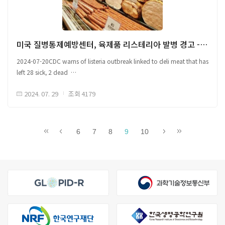
해당 자료는 감염병 이슈 공유를 위한 국외 자료를 바탕으로 국문으로
작성되었으며, 본 글로피드-알 코리아의 공식 견해는 아닙니다.원문은
글로피드-알 코리아 홈페이지(https://www.glopid-r-korea.kr/)을 통해
미국 질병통제예방센터, 육제품 리스테리아 발병 경고 - 28명 감염, 2명 사망
확인할 수 있습니다.원문 출처 Link배너 이미지 National Notifiable Diseases
2024-07-20CDC warns of listeria outbreak linked to deli meat that has
Surveillance System
left 28 sick, 2 dead
□ 미국 질병통제예방센터(Centers for Disease Control and Prevention,
2024. 07. 29
조회
4179
CDC), 12개 주 리스테리아 발병 deli meat(델리미트,
육제품) 관련으로 추정 ○ 28명 리스테리아 감염 사례, 일리노이주, 뉴저지주
각각 1명씩 총 2명 사망 - 뉴욕주 가장 많은 7건 사례 보고, 메릴랜드주
6건으로 그 뒤를 이음 - 일리노이, 조지아, 매사추세츠, 미네소타, 미주리,
6
7
8
9
10
뉴저지, 노스캐롤라이나, 펜실베이니아, 버지니아, 위스콘신에서도 사례
확인 ○ CDC는 일부 환자 의료 치료 없이 회복 또는 리스테리아 확진 미검사에
따라 실제 환자 수가 보고된 수치보다 더 많을 것으로 예상 - CDC, 미 농무부
식품안전검사국(USDA-FSIS) 등 파트너 간 발병 원인 파악을 위한 데이터 수집
중 - 다수 환자들 감염 전 델리미트 정육점에서 절단한 육류를 섭취한 이력이
있음 - 포장된 델리미트로 인해 병에 걸린 사례는 전무함 ○ 인터뷰 가능한
18명 중 16명, 델리미트 정육점에서 절단한 육류(터키, 리버워스트, 햄)를 섭취
이력 - 5월 29일~7월 5일 사이 감염, 환자 연령 32세~94세로 평균 75세 -