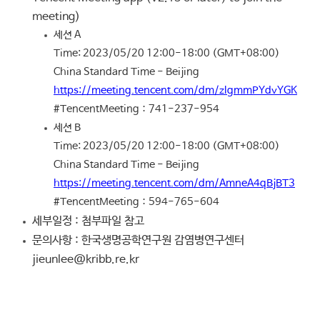
meeting)
세션 A
Time: 2023/05/20 12:00-18:00 (GMT+08:00)
China Standard Time - Beijing
https://meeting.tencent.com/dm/zlgmmPYdvYGK
#TencentMeeting：741-237-954
세션 B
Time: 2023/05/20 12:00-18:00 (GMT+08:00)
China Standard Time - Beijing
https://meeting.tencent.com/dm/AmneA4qBjBT3
#TencentMeeting：594-765-604
세부일정 : 첨부파일 참고
문의사항 : 한국생명공학연구원 감염병연구센터
jieunlee@kribb.re.kr