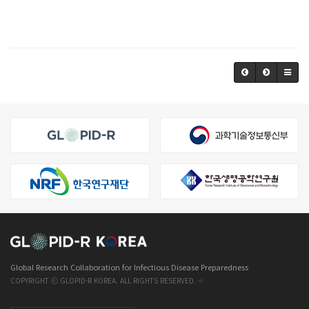
Global Research Collaboration for Infectious Disease Preparedness
COPYRIGHT ⓒ GLOPID-R KOREA. ALL RIGHTS RESERVED.